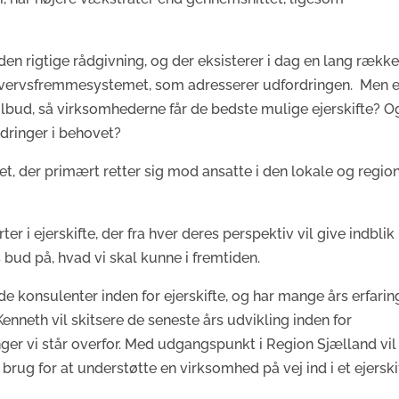
den rigtige rådgivning, og der eksisterer i dag en lang rækk
rhvervsfremmesystemet, som adresserer udfordringen. Men e
tilbud, så virksomhederne får de bedste mulige ejerskifte? O
dringer i behovet?
, der primært retter sig mod ansatte i den lokale og regio
 i ejerskifte, der fra hver deres perspektiv vil give indblik 
s bud på, hvad vi skal kunne i fremtiden.
de konsulenter inden for ejerskifte, og har mange års erfarin
neth vil skitsere de seneste års udvikling inden for
nger vi står overfor. Med udgangspunkt i Region Sjælland vil
i brug for at understøtte en virksomhed på vej ind i et ejerski