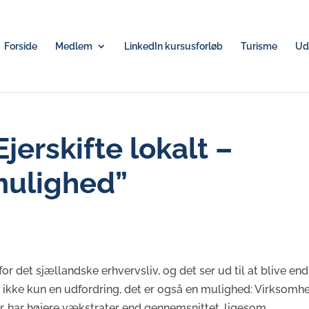
Forside
Medlem
LinkedIn kursusforløb
Turisme
Udv
jerskifte lokalt –
mulighed”
 for det sjællandske erhvervsliv, og det ser ud til at blive en
r ikke kun en udfordring, det er også en mulighed: Virksomhe
r, har højere vækstrater end gennemsnittet, ligesom