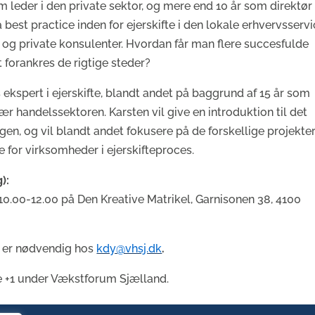
m leder i den private sektor, og mere end 10 år som direktør 
 best practice inden for ejerskifte i den lokale erhvervsservi
g private konsulenter. Hvordan får man flere succesfulde
et forankres de rigtige steder?
ekspert i ejerskifte, blandt andet på baggrund af 15 år som
ær handelssektoren. Karsten vil give en introduktion til det
en, og vil blandt andet fokusere på de forskellige projekter
 for virksomheder i ejerskifteproces.
):
 10.00-12.00 på Den Kreative Matrikel, Garnisonen 38, 4100
il er nødvendig hos
kdy@vhsj.dk
.
e +1 under Vækstforum Sjælland.