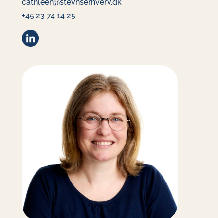
cathleen@stevnserhverv.dk
+45 23 74 14 25