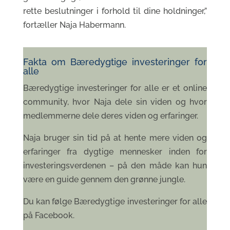
rette beslutninger i forhold til dine holdninger,”
fortæller Naja Habermann.
Fakta om Bæredygtige investeringer for
alle
Bæredygtige investeringer for alle er et online
community, hvor Naja dele sin viden og hvor
medlemmerne dele deres viden og erfaringer.
Naja bruger sin tid på at hente mere viden og
erfaringer fra dygtige mennesker inden for
investeringsverdenen – på den måde kan hun
være en guide gennem den grønne jungle.
Du kan følge Bæredygtige investeringer for alle
på Facebook.