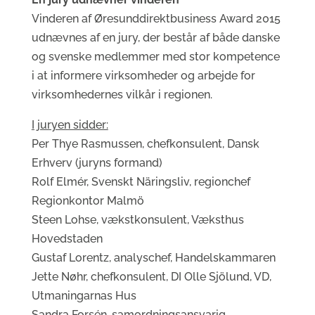
Vinderen af Øresunddirektbusiness Award 2015
udnævnes af en jury, der består af både danske
og svenske medlemmer med stor kompetence
i at informere virksomheder og arbejde for
virksomhedernes vilkår i regionen.
I juryen sidder:
Per Thye Rasmussen, chefkonsulent, Dansk
Erhverv (juryns formand)
Rolf Elmér, Svenskt Näringsliv, regionchef
Regionkontor Malmö
Steen Lohse, vækstkonsulent, Væksthus
Hovedstaden
Gustaf Lorentz, analyschef, Handelskammaren
Jette Nøhr, chefkonsulent, DI Olle Sjölund, VD,
Utmaningarnas Hus
Sandra Forsén, samordningsansvarig,