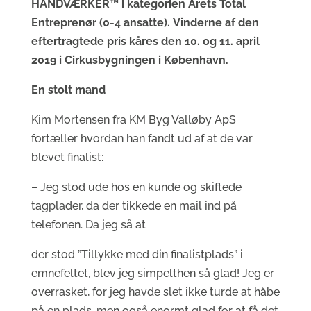
HÅNDVÆRKER™ i kategorien Årets Total
Entreprenør (0-4 ansatte).
Vinderne af den
eftertragtede pris kåres den 10. og 11. april
2019 i Cirkusbygningen i
København.
En stolt mand
Kim Mortensen fra KM Byg Valløby ApS
fortæller hvordan han fandt ud af at de var
blevet finalist:
– Jeg stod ude hos en kunde og skiftede
tagplader, da der tikkede en mail ind på
telefonen. Da jeg så at
der stod ”Tillykke med din finalistplads” i
emnefeltet, blev jeg simpelthen så glad! Jeg er
overrasket, for jeg havde slet ikke turde at håbe
på en plads, men også enormt glad for at få det