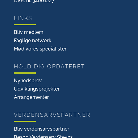
CVR. nr. 34001227
LINKS
Bliv medlem
Faglige netværk
Mød vores specialister
HOLD DIG OPDATERET
Nyhedsbrev
Udviklingsprojekter
Arrangementer
VERDENSARVSPARTNER
Bliv verdensarvspartner
Besøg Verdensarv Stevns