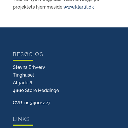
projektets hjemmeside
www.klartil.dk
BESØG OS
Stevns Erhverv
Tinghuset
Algade 8
4660 Store Heddinge
CVR. nr. 34001227
LINKS