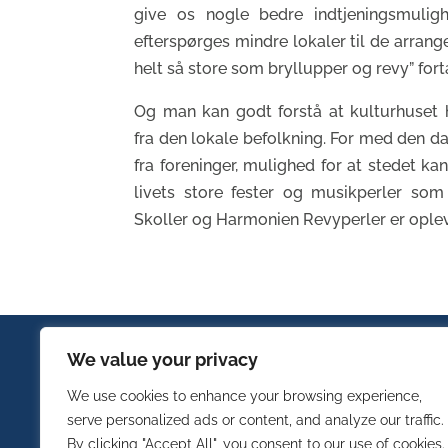
give os nogle bedre indtjeningsmulighe
efterspørges mindre lokaler til de arrang
helt så store som bryllupper og revy” for
Og man kan godt forstå at kulturhuset 
fra den lokale befolkning. For med den da
fra foreninger, mulighed for at stedet 
livets store fester og musikperler som 
Skoller og Harmonien Revyperler er oplev
BESØG OS
LINKS
We value your privacy
We use cookies to enhance your browsing experience,
Stevns Erhverv
Bliv medl
serve personalized ads or content, and analyze our traffic.
Tinghuset
Faglige ne
By clicking "Accept All", you consent to our use of cookies.