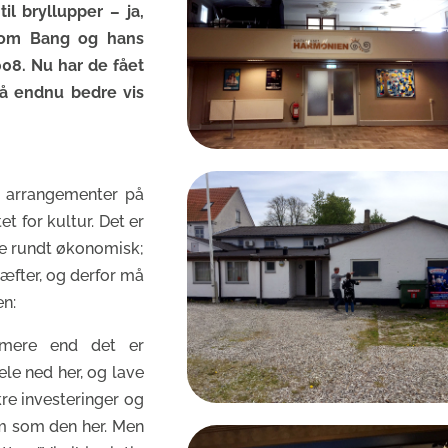
il bryllupper – ja,
 Tom Bang og hans
08. Nu har de fået
å endnu bedre vis
af arrangementer på
t for kultur. Det er
øbe rundt økonomisk;
ræfter, og derfor må
en:
, mere end det er
ele ned her, og lave
kre investeringer og
m som den her. Men