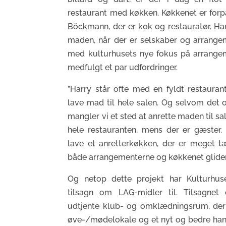
restaurant med køkken. Køkkenet er forp
Böckmann, der er kok og restauratør. Han
maden, når der er selskaber og arrangem
med kulturhusets nye fokus på arrangem
medfulgt et par udfordringer.
”Harry står ofte med en fyldt restauran
lave mad til hele salen. Og selvom det of
mangler vi et sted at anrette maden til sal
hele restauranten, mens der er gæster. 
lave et anretterkøkken, der er meget tæ
både arrangementerne og køkkenet glider
Og netop dette projekt har Kulturhus
tilsagn om LAG-midler til. Tilsagnet
udtjente klub- og omklædningsrum, der
øve-/mødelokale og et nyt og bedre handi