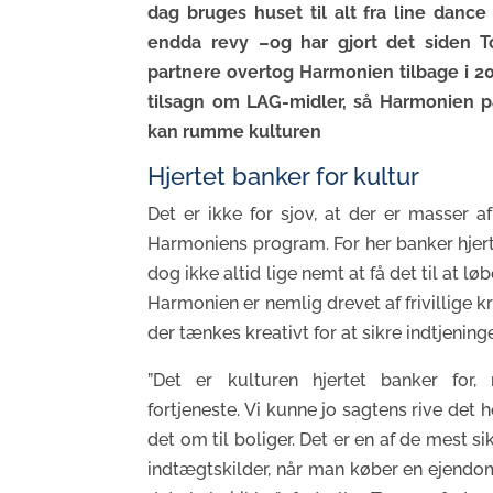
dag bruges huset til alt fra line dance t
endda revy –og har gjort det siden
partnere overtog Harmonien tilbage i 20
tilsagn om LAG-midler, så Harmonien p
kan rumme kulturen
Hjertet banker for kultur
Det er ikke for sjov, at der er masser 
Harmoniens program. For her banker hjerte
dog ikke altid lige nemt at få det til at l
Harmonien er nemlig drevet af frivillige k
der tænkes kreativt for at sikre indtjening
”Det er kulturen hjertet banker for
fortjeneste. Vi kunne jo sagtens rive det h
det om til boliger. Det er en af de mest si
indtægtskilder, når man køber en ejendo