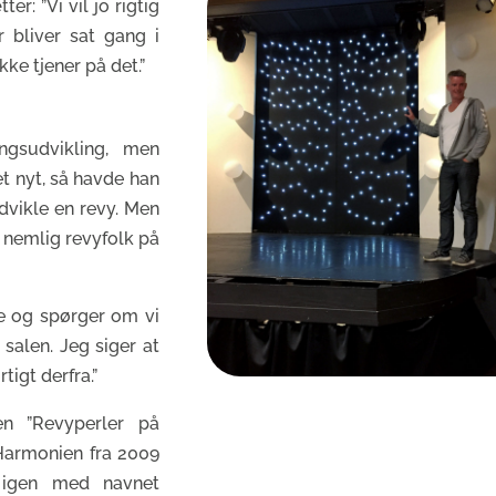
er: ”Vi vil jo rigtig
 bliver sat gang i
kke tjener på det.”
ngsudvikling, men
t nyt, så havde han
dvikle en revy. Men
r nemlig revyfolk på
de og spørger om vi
 salen. Jeg siger at
tigt derfra.”
gen ”Revyperler på
 Harmonien fra 2009
p igen med navnet