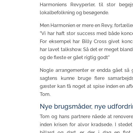
Harmoniens Revyperler, til stor begej
lokalbefolkning og besøgende.
Men Harmonien er mere en Revy, fortælle
”Vi har haft stor success med både konc
For eksempel har Billy Cross givet konc
har lavet talkshow. Så det er meget blan
og de fleste er gået rigtig godt”
Nogle arrangementer er endda gået så 
sagtens kunne bruge flere samarbejdsp
gæster kan få noget at spise inden en afte
Tom.
Nye brugsmåder, nye udfordr
Tom og hans partnere nåede at renover
inden krisen for alvor kradsede. I sted
billard og dart, er der i dag en flo