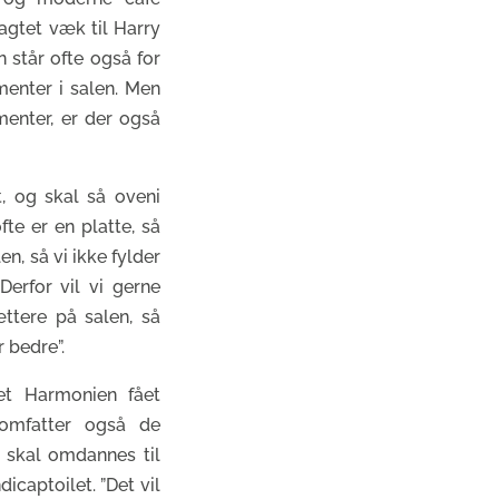
agtet væk til Harry
 står ofte også for
enter i salen. Men
enter, er der også
t, og skal så oveni
te er en platte, så
en, så vi ikke fylder
Derfor vil vi gerne
ttere på salen, så
 bedre”.
et Harmonien fået
 omfatter også de
 skal omdannes til
captoilet. ”Det vil