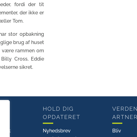
der, fordi der tit
ementer, der ikke er
tæller Tom.
har stor opbakning
glige brug af huset
kan være rammen om
Billy Cross, Eddie
elserne sikret.
HOLD DIG
VERDE
OPDATERET
ARTNE
em
tværk
Nyhedsbrev
Bliv