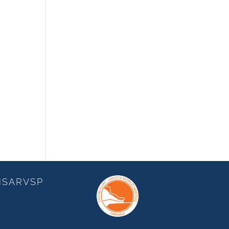
NSARVSP
R