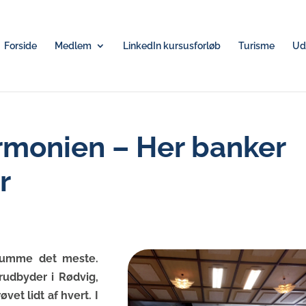
Forside
Medlem
LinkedIn kursusforløb
Turisme
Udv
rmonien – Her banker
r
 rumme det meste.
udbyder i Rødvig,
et lidt af hvert. I