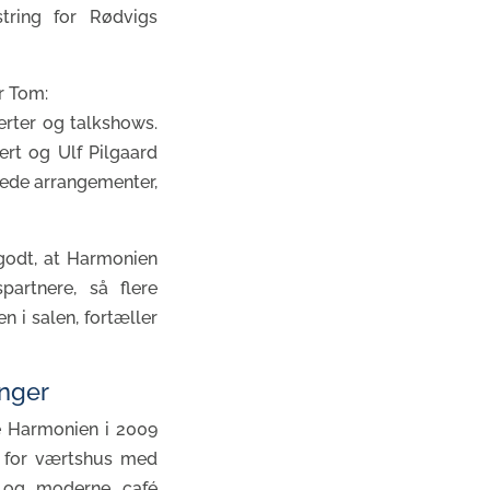
string for Rødvigs
r Tom:
erter og talkshows.
ert og Ulf Pilgaard
dede arrangementer,
godt, at Harmonien
artnere, så flere
n i salen, fortæller
inger
e Harmonien i 2009
et for værtshus med
t og moderne café