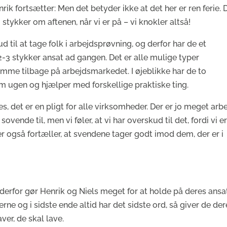
rik fortsætter: Men det betyder ikke at det her er ren ferie. 
 stykker om aftenen, når vi er på – vi knokler altså!
 til at tage folk i arbejdsprøvning, og derfor har de et
stykker ansat ad gangen. Det er alle mulige typer
komme tilbage på arbejdsmarkedet. I øjeblikke har de to
 ugen og hjælper med forskellige praktiske ting.
s, det er en pligt for alle virksomheder. Der er jo meget arb
vende til, men vi føler, at vi har overskud til det, fordi vi er
er også fortæller, at svendene tager godt imod dem, der er i
erfor gør Henrik og Niels meget for at holde på deres ansat
rne og i sidste ende altid har det sidste ord, så giver de der
ver, de skal lave.