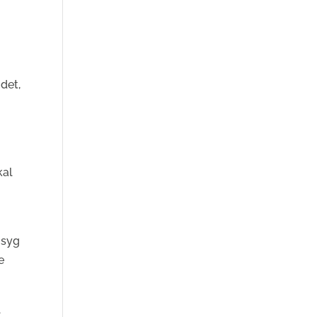
det,
kal
 syg
e
l