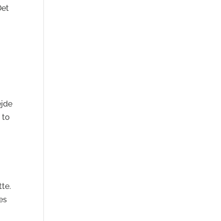
Det
ejde
 to
te.
es