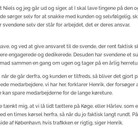
t Niels og jeg går ud og siger, at I skal lave tingene på den 
 de sørger selv for at snakke med kunden og selvfølgelig, sk
 svendene selv der står for arbejdet, det er deres ansvar,
ave, og ved at give ansvaret til de svende, der rent faktisk s
mere engagerede og dedikerede. Desuden har svendene et s
nmad sammen en gang om ugen og tager på en årlig herretur
når de går derfra, og kunden er tilfreds, så bliver det gjort 
de medarbejdere, vi har her, forklarer Henrik, der forsøger 
de kan spare medarbejderne for de lange køreture.
ænkt mig, at vi lå lidt tættere på Køge, eller Hårlev, som e
ed en times kørsel herfra, så når du jo faktisk langt rundt. P
ide af København, hvis trafikken er rigtig, siger Henrik.