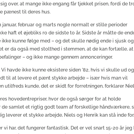
sig over, at mange ikke engang får tjekket prisen, fordi de tr
re pænest til deres hus.
 januar, februar og marts nogle normalt er stille perioder
e haft et øjebliks ro de sidste to år. Sidste år måtte de en
ne ikke kunne følge med – og det skulle nødig ende i sjusk og
 Det er da også med stolthed i stemmen, at de kan fortælle, at
nbefalinger – og ikke mange gennem annonceringer.
 Vi havde ikke kunne eksistere siden ’82, hvis vi skulle ud o
t til at levere et pænt stykke arbejde – især hvis man vil
en utilfreds kunde, det er skidt for forretningen, forklarer Niel
s hovedentrepriser, hvor de også sørger for at holde
 de samlet et rigtig godt team af forskellige håndværkere,
leverer et stykke arbejde, Niels og Henrik kan stå inde for
 har, det fungerer fantastisk. Det er vel snart 15-20 år jeg