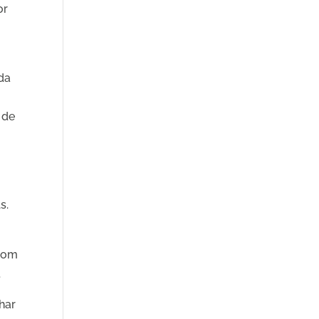
or
dda
 de
g
s.
 som
.
 har