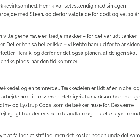
kkevirksomhed. Henrik var selvstændig med sin egen
ejde med Steen, og derfor valgte de for godt og vel 10 år
vi ville gerne have en tredje makker – for det var lidt tanken,
. Det er han så heller ikke – vi købte ham ud for to år siden
fortæller Henrik, og derfor er det også planen, at de igen skal
enriks plads, når den tid kommer.
tækkedel og en tømrerdel. Tækkedelen er lidt af en niche, og
e arbejde nok til to svende. Heldigvis har virksomheden et g
olm- og Lystrup Gods, som de tækker huse for. Desværre
ejlagtigt tror der er større brandfare og at det er dyrere en
dyrt at få lagt et stråtag, men det koster nogenlunde det s