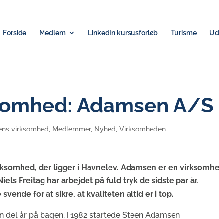
Forside
Medlem
LinkedIn kursusforløb
Turisme
Udv
somhed: Adamsen A/S
ns virksomhed
,
Medlemmer
,
Nyhed
,
Virksomheden
somhed, der ligger i Havnelev. Adamsen er en virksomhe
els Freitag har arbejdet på fuld tryk de sidste par år.
ende for at sikre, at kvaliteten altid er i top.
 del år på bagen. I 1982 startede Steen Adamsen