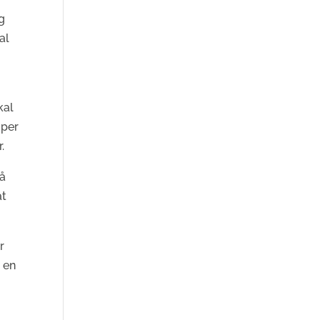
og
al
kal
uper
.
på
at
r
å en