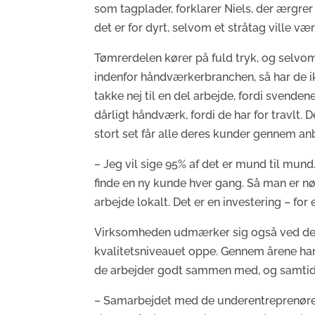
som tagplader, forklarer Niels, der ærgrer 
det er for dyrt, selvom et stråtag ville væ
Tømrerdelen kører på fuld tryk, og selvom
indenfor håndværkerbranchen, så har de ikk
takke nej til en del arbejde, fordi svende
dårligt håndværk, fordi de har for travlt.
stort set får alle deres kunder gennem a
– Jeg vil sige 95% af det er mund til mund.
finde en ny kunde hver gang. Så man er nød
arbejde lokalt. Det er en investering – for 
Virksomheden udmærker sig også ved dere
kvalitetsniveauet oppe. Gennem årene har
de arbejder godt sammen med, og samtidig 
– Samarbejdet med de underentreprenører vi