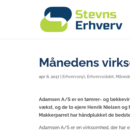
Månedens virk
apr 6, 2017
|
Erhvervsnyt
,
Erhvervsrådet
,
Månede
Adamsen A/S er en tømrer- og tækkevirk
vækst, og de to ejere Henrik Nielsen og Ni
Makkerparret har håndplukket de bedste sv
Adamsen A/S er en virksomhed, der har en