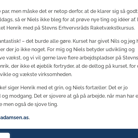
par, men måske det er netop derfor, at de klarer sig så godt
ags, så er Niels ikke bleg for at prøve nye ting og idéer af.
ukket Henrik med på Stevns Erhvervsråds Raketvækstkursus.
ntastisk! – det burde alle gøre. Kurset har givet Nils og jeg 
ker der jo ikke noget. For mig og Niels betyder udvikling og
ave vækst, og vi vil gerne lave flere arbejdspladser på Stevns
nrik, der ikke et øjeblik fortryder, at de deltog på kurset, for
udvikle og vækste virksomheden.
ke! siger Henrik med et grin, og Niels fortæller: Det er jo
 og modgang. Det er sjovere at gå på arbejde, når man har 
e men også de sjove ting.
adamsen.as
.