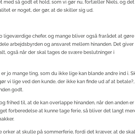
et med så godt et hold, som vi gør nu, fortæller Niels, og det
t er noget, der gør, at de skiller sig ud.
o ligeværdige chefer, og mange bliver også frarådet at gøre 
t dele arbejdsbyrden og ansvaret mellem hinanden. Det giver
t, også når der skal tages de svære beslutninger i
r er jo mange ting, som du ikke lige kan blande andre ind i. S
gør vi lige ved den kunde, der ikke kan finde ud af at betale?,
anden godt.
 frihed til, at de kan overlappe hinanden, når den anden er
get forberedelse at kunne tage ferie, så bliver det langt mer
makker.
 orker at skulle på sommerferie, fordi det kræver, at de ska