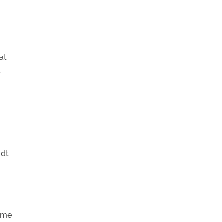
 at
.
odt
d
amme