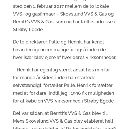
sted den 1. februar 2017 mellem de to lokale
VVS- og gasfirmaer – Skovslund VVS & Gas og
Bernth’s VVS & Gas, som nu har fælles adresse i
Strøby Egede.
De to direktører, Palle og Henrik, har kendt
hinanden igennem mange år, også inden de
hver især blev ejere af hver deres virksomheder.
– Henrik har egentlig været ansat hos min far
for mange år siden, inden han startede
selvstændigt, fortæller Palle. Henrik forsætter
med at forklare; Indtil jeg i 1996 fik muligheden
for at købe en VVS-virksomhed i Strøby Egede.
Det var sådan, at Bernth’s VVS & Gas blev til.
Mens Skovslund VVS & Gas blev etableret helt
tilbage i 1950 i Hårlev af Palles bedstefar. I 2008