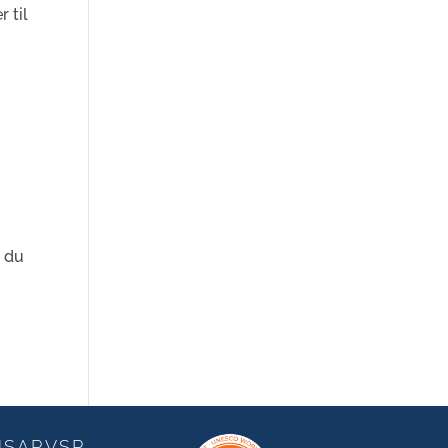
 til
t du
NSARVSP