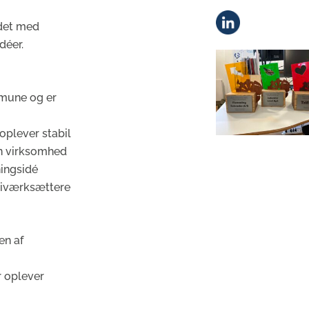
ndet med
déer.
mmune og er
plever stabil
in virksomhed
ingsidé
e iværksættere
en af
r oplever