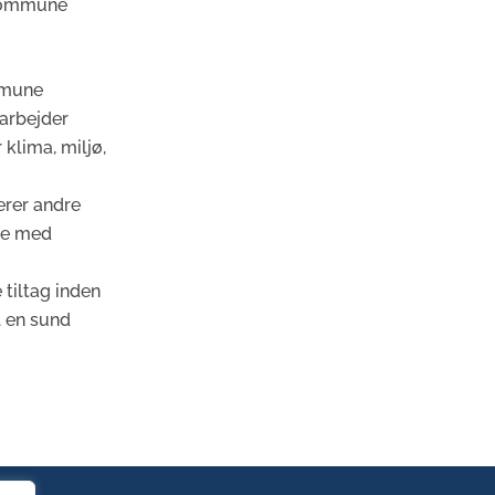
 Kommune
mmune
arbejder
klima, miljø,
erer andre
jde med
tiltag inden
l en sund