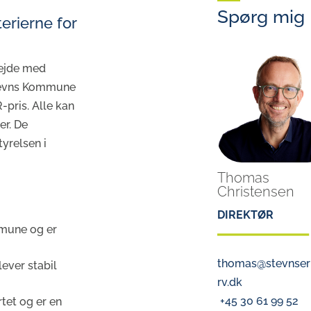
Spørg mig
rierne for
bejde med
Stevns Kommune
-pris. Alle kan
er. De
yrelsen i
Thomas
Christensen
DIREKTØR
mmune og er
thomas@stevnser
ever stabil
rv.dk
+45 30 61 99 52
tet og er en