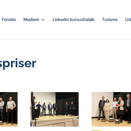
Forside
Medlem
LinkedIn kursusforløb
Turisme
Udv
spriser