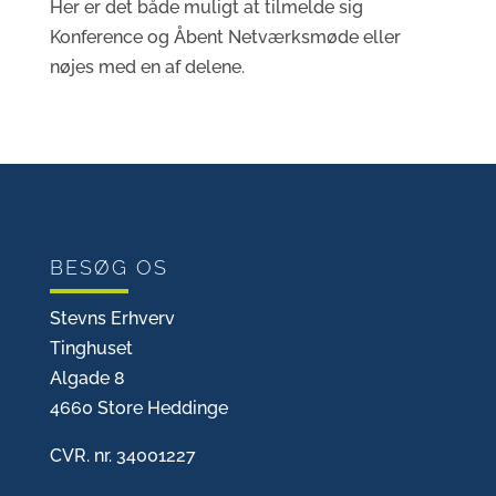
Her er det både muligt at tilmelde sig
Konference og Åbent Netværksmøde eller
nøjes med en af delene.
BESØG OS
Stevns Erhverv
Tinghuset
Algade 8
4660 Store Heddinge
CVR. nr. 34001227