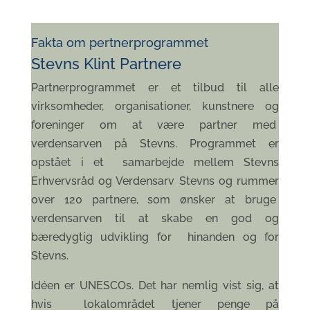
Fakta om pertnerprogrammet
Stevns Klint Partnere
Partnerprogrammet er et tilbud til alle
virksomheder, organisationer, kunstnere og
foreninger om at være partner med
verdensarven på Stevns. Programmet er
opstået i et samarbejde mellem Stevns
Erhvervsråd og Verdensarv Stevns og rummer
over 120 partnere, som ønsker at bruge
verdensarven til at skabe en god og
bæredygtig udvikling for hinanden og for
Stevns.
Idéen er UNESCOs. Det har nemlig vist sig, at
hvis lokalområdet tjener penge på