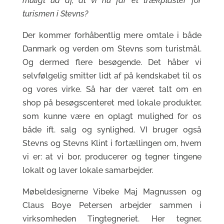
muligt ud af,
at vi nu får et trækplaster for
turismen i Stevns?
Der kommer forhåbentlig mere omtale i både
Danmark og verden om Stevns som turistmål.
Og dermed flere besøgende. Det håber vi
selvfølgelig smitter lidt af på kendskabet til os
og vores virke. Så har der været talt om en
shop på besøgscenteret med lokale produkter,
som kunne være en oplagt mulighed for os
både ift. salg og synlighed. VI bruger også
Stevns og Stevns Klint i fortællingen om, hvem
vi er: at vi bor, producerer og tegner tingene
lokalt og laver lokale samarbejder.
Møbeldesignerne Vibeke Maj Magnussen og
Claus Boye Petersen arbejder sammen i
virksomheden Tingtegneriet. Her tegner,