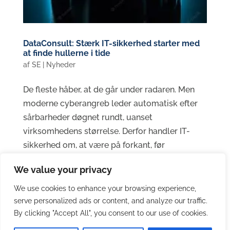
DataConsult: Stærk IT-sikkerhed starter med
at finde hullerne i tide
af
SE
|
Nyheder
De fleste håber, at de går under radaren. Men
moderne cyberangreb leder automatisk efter
sårbarheder døgnet rundt, uanset
virksomhedens størrelse. Derfor handler IT-
sikkerhed om, at være på forkant, før
problemerne opstår. Erfaringen viser, at de
We value your privacy
største risici ofte...
We use cookies to enhance your browsing experience,
serve personalized ads or content, and analyze our traffic.
By clicking "Accept All", you consent to our use of cookies.