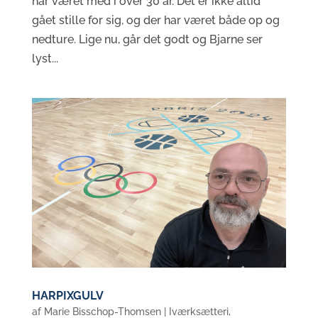
har været med i over 30 år. Det er ikke altid
gået stille for sig, og der har været både op og
nedture. Lige nu, går det godt og Bjarne ser
lyst...
HARPIXGULV
af
Marie Bisschop-Thomsen
|
Iværksætteri
,