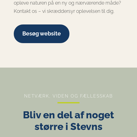
opleve naturen på en ny og nærværende måde?
Kontakt os – vi skræddersyr oplevelsen til dig.
Besøg website
NETVÆRK, VIDEN OG FÆLLESSKAB
Bliv en del af noget
større i Stevns