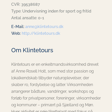
CVR: 39538687
Type: Undervisning inden for sport og fritid
Antal ansatte: 0-1
E-Mail:
anne@klintetours.dk
Web:
http://klintetours.dk
Om Klintetours
Klintetours er en enkeltmandsvirksomhed drevet
af Anne Rosell Holt, som med stor passion og
lokalkendskab tilbyder naturoplevelser, der
skaber ro, fordybelse og latter. Virksomheden
arrangerer bådture, vandringer, workshops og
forløb for privatpersoner, foreninger, virksomheder
og kommuner – primært på Sjælland og Møn.
Hver aktivitet er nøje tilrettelagt med fokus på