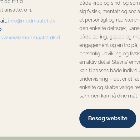
t og fritid
både krop og sind, og som h
l ansatte: 0-1
sig fysisk, mentalt og so
et personligt og nærværen
ail:
info@modmaalet.dk
den enkelte deltager, uanse
:
både læring, glæde og moti
ps://www.modmaalet.dk/i
engagement og en tro på, at
personlig udvikling og livs
en aktiv del af Stevns’ erhve
kan tilpasses både individu
undervisning – det er et fæ
enkelte og skabe varige res
sammen kan nå dine mål – 
Besøg website