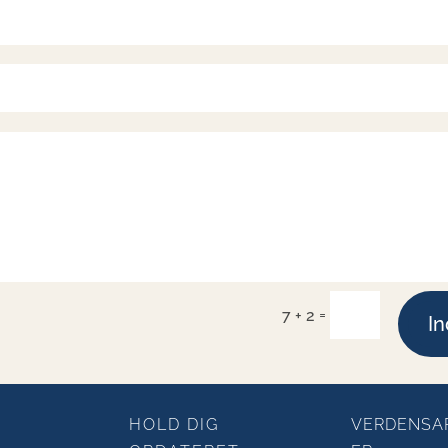
=
7 + 2
I
HOLD DIG
VERDENSA