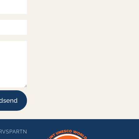
ndsend
RVSPARTN