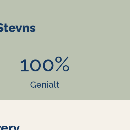
 Stevns
100
%
Genialt
verv