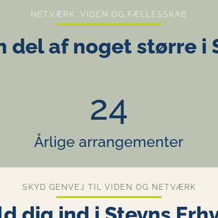
NETVÆRK, VIDEN OG FÆLLESSKAB
n del af noget større i
24
Årlige arrangementer
SKYD GENVEJ TIL VIDEN OG NETVÆRK
d dig ind i Stevns Erh