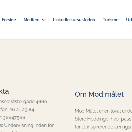
Forside
Medlem
LinkedIn kursusforløb
Turisme
Udv
kta
Om Mod målet
esse: Østergade 4660
fon: 26 21 29 84
Mod Målet er en lokal unde
: 36647566
Store Heddinge, hvor passi
e: Undervisning inden for
for et inspirerende læringsm