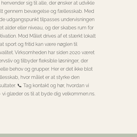
envender sig til alle, der ønsker at udvikle
cialt gennem bevægelse og fællesskab. Med
de udgangspunkt tilpasses undervisningen
t alder eller niveau, og der skabes rum for
vation. Mod Målet drives af et stærkt lokalt
 sport og fritid kan være nøglen til
kvalitet. Virksomheden har siden 2020 været
rvsliv og tilbyder fleksible løsninger, der
elle behov og grupper. Her er det ikke blot
llesskab, hvor målet er at styrke den
ultater. 📞 Tag kontakt og hør, hvordan vi
vi glæder os til at byde dig velkommen.ns.