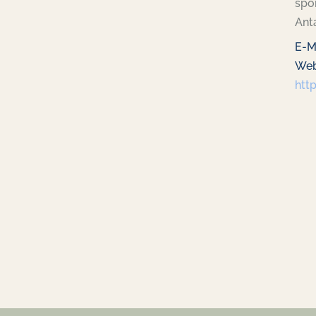
spor
Anta
E-M
Web
htt