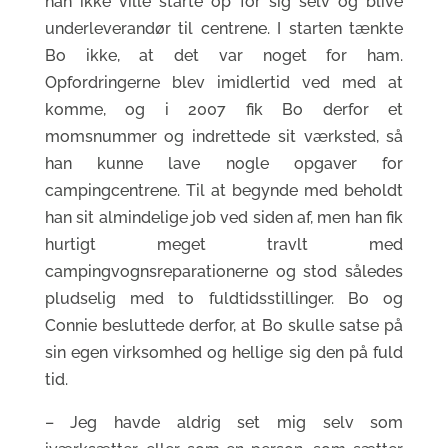
han ikke ville starte op for sig selv og blive
underleverandør til centrene. I starten tænkte
Bo ikke, at det var noget for ham.
Opfordringerne blev imidlertid ved med at
komme, og i 2007 fik Bo derfor et
momsnummer og indrettede sit værksted, så
han kunne lave nogle opgaver for
campingcentrene. Til at begynde med beholdt
han sit almindelige job ved siden af, men han fik
hurtigt meget travlt med
campingvognsreparationerne og stod således
pludselig med to fuldtidsstillinger. Bo og
Connie besluttede derfor, at Bo skulle satse på
sin egen virksomhed og hellige sig den på fuld
tid.
– Jeg havde aldrig set mig selv som