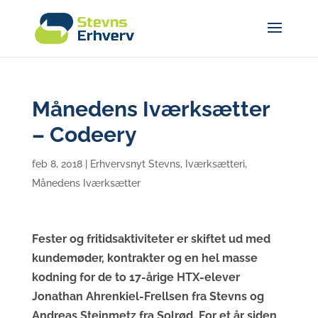
Månedens Iværksætter
– Codeery
feb 8, 2018
|
Erhvervsnyt Stevns
,
Iværksætteri
,
Månedens Iværksætter
Fester og fritidsaktiviteter er skiftet ud med
kundemøder, kontrakter og en hel masse
kodning for de to 17-årige HTX-elever
Jonathan Ahrenkiel-Frellsen fra Stevns og
Andreas Steinmetz fra Solrød. For et år siden