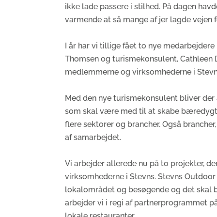
ikke lade passere i stilhed. På dagen hav
varmende at så mange af jer lagde vejen fo
I år har vi tillige fået to nye medarbejde
Thomsen og turismekonsulent, Cathleen Di
medlemmerne og virksomhederne i Stevns
Med den nye turismekonsulent bliver der 
som skal være med til at skabe bæredygti
flere sektorer og brancher. Også brancher,
af samarbejdet.
Vi arbejder allerede nu på to projekter, 
virksomhederne i Stevns. Stevns Outdoor sk
lokalområdet og besøgende og det skal b
arbejder vi i regi af partnerprogrammet på
lokale restauranter.