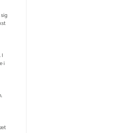
 sig
kst
 I
e i
,
e
sæt