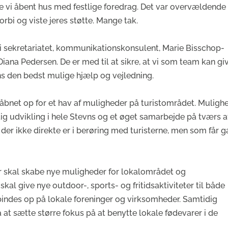
de vi åbent hus med festlige foredrag. Det var overvældende
rbi og viste jeres støtte. Mange tak.
re i sekretariatet, kommunikationskonsulent, Marie Bisschop-
ana Pedersen. De er med til at sikre, at vi som team kan gi
 den bedst mulige hjælp og vejledning.
åbnet op for et hav af muligheder på turistområdet. Muligh
g udvikling i hele Stevns og et øget samarbejde på tværs a
 der ikke direkte er i berøring med turisterne, men som får 
der skal skabe nye muligheder for lokalområdet og
al give nye outdoor-, sports- og fritidsaktiviteter til både
indes op på lokale foreninger og virksomheder. Samtidig
 at sætte større fokus på at benytte lokale fødevarer i de