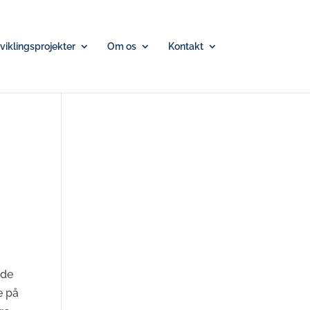
iklingsprojekter
Om os
Kontakt
ede
e på