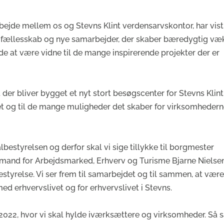
ejde mellem os og Stevns Klint verdensarvskontor, har vist
t fællesskab og nye samarbejder, der skaber bæredygtig væ
de at være vidne til de mange inspirerende projekter der er
der bliver bygget et nyt stort besøgscenter for Stevns Klint.
et og til de mange muligheder det skaber for virksomhedern
lbestyrelsen og derfor skal vi sige tillykke til borgmester
and for Arbejdsmarked, Erhverv og Turisme Bjarne Nielsen
tyrelse. Vi ser frem til samarbejdet og til sammen, at vær
ed erhvervslivet og for erhvervslivet i Stevns.
s 2022, hvor vi skal hylde iværksættere og virksomheder. Så 