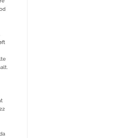
re
mod
.
øft
lte
alt.
at
022
 da