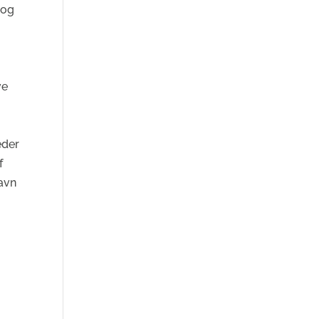
 og
ve
eder
f
gavn