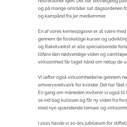
restriktioner igen. Det har selvfølgelig 
og på mange områder sat dagsordenen for h
og kampånd fra jer medlemmer.
En af vores kerneopgaver er at være med ti
gennem de forskellige kurser og udvikling
og Raketvækst er alle specialiserede forl
tilføre den nødvendige viden og værktøjer
virksomhed får taget hånd om netop de udf
Vi løfter også virksomhederne gennem netvæ
erhvervsnetværk for kvinder. Det har fået
En gang om måneden inviterer vi også ti
se ind bag kulissen og får ny viden fra fo
med nye spændende temaer og virksomh
I 2021 havde vi 10-års jubilæum for stift