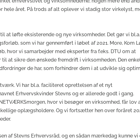
påvirket erhvervslivet og virksomhederne, nogen mere end and
ele året. På trods af alt oplever vi stadig stor virkelyst, 
l at løfte eksisterende og nye virksomheder. Det gør vi bl.a
sforløb, som vi har gennemført i løbet af 2021. More, Kom L
øb, hvor vi samarbejder med eksperter fra f.eks. DTU om at
 til at sikre den ønskede fremdrift i virksomheden. Den enke
ordringer de har, som forhindrer dem i at udvikle sig optim
rk. Vi har bl.a. faciliteret oprettelsen af et nyt
 navnet Erhvervskvinder Stevns og er allerede godt i gang.
l NETVÆRKSmorgen, hvor vi besøger en virksomhed, får lov 
rskellige oplægsholdere. Og vi fortsætter hen over foråret 2
eder.
elsen af Stevns Erhvervsråd, og en sådan mærkedag kunne vi