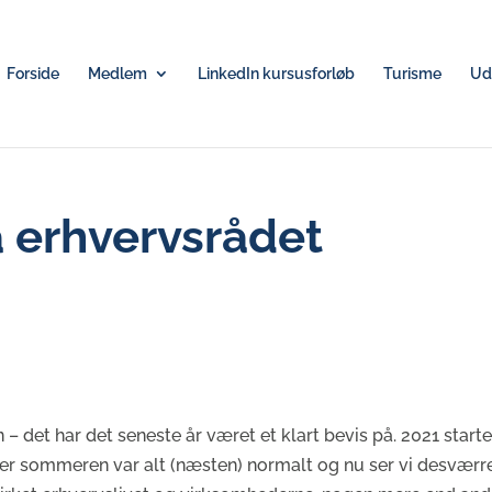
Forside
Medlem
LinkedIn kursusforløb
Turisme
Udv
a erhvervsrådet
n – det har det seneste år været et klart bevis på. 2021 start
r sommeren var alt (næsten) normalt og nu ser vi desværr