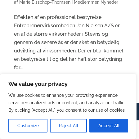
af
Marie Bisschop-Thomsen
|
Medlemmer
,
Nyheder
Effekten af en professionel bestyrelse
Entreprenørvirksomheden Jan Nielsen A/S er
en af de større virksomheder i Stevns og
gennem de senere år, er der sket en betydelig
udvikling af virksomheden. Der er bl.a. kommet
en bestyrelse til og det har haft stor betydning
for...
We value your privacy
We use cookies to enhance your browsing experience,
serve personalized ads or content, and analyze our traffic.
By clicking "Accept All", you consent to our use of cookies.
© Stevns Erhverv 2023 | Design by
House of Marketing
Customize
Reject All
Accept All