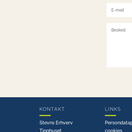
KONTAKT
LINKS
Stevns Erhverv
Persondatap
Tinghuset
cookies