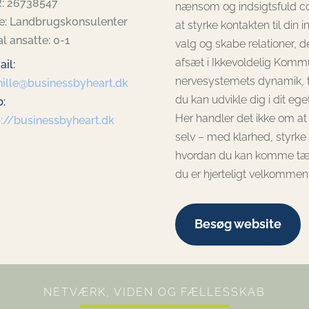
: 26738547
nænsom og indsigtsfuld co
e: Landbrugskonsulenter
at styrke kontakten til di
l ansatte: 0-1
valg og skabe relationer,
afsæt i Ikkevoldelig Kommu
il:
nervesystemets dynamik, t
nille@businessbyheart.dk
du kan udvikle dig i dit e
:
Her handler det ikke om at
p://businessbyheart.dk
selv – med klarhed, styrke 
hvordan du kan komme tætt
du er hjerteligt velkommen
Besøg website
NETVÆRK, VIDEN OG FÆLLESSKAB