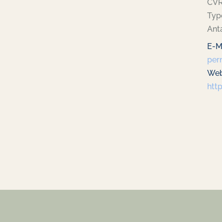
CVR
Typ
Anta
E-Ma
per
Web
htt