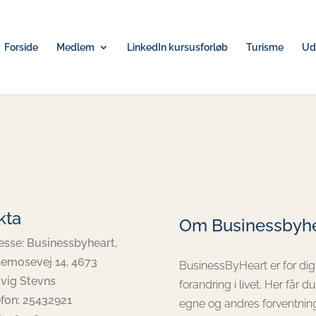
Forside
Medlem
LinkedIn kursusforløb
Turisme
Udv
kta
Om Businessbyhe
esse: Businessbyheart,
semosevej 14, 4673
BusinessByHeart er for dig
vig Stevns
forandring i livet. Her får du
efon: 25432921
egne og andres forventning