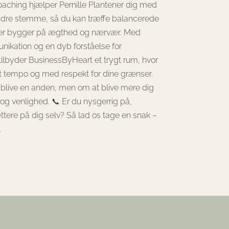
aching hjælper Pernille Plantener dig med
n indre stemme, så du kan træffe balancerede
 der bygger på ægthed og nærvær. Med
nikation og en dyb forståelse for
ilbyder BusinessByHeart et trygt rum, hvor
get tempo og med respekt for dine grænser.
 blive en anden, men om at blive mere dig
og venlighed. 📞 Er du nysgerrig på,
ere på dig selv? Så lad os tage en snak –
.