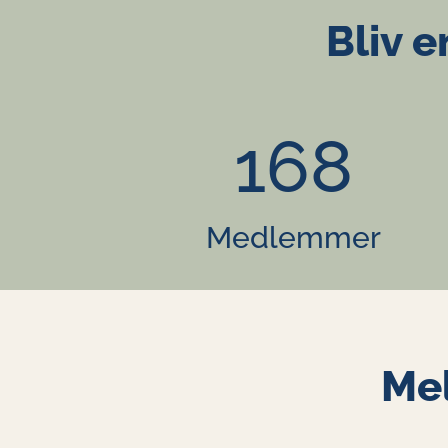
Bliv e
168
Medlemmer
Mel