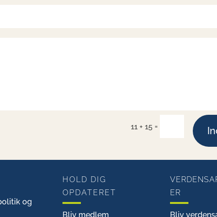
=
11 + 15
I
HOLD DIG
VERDENSA
OPDATERET
ER
olitik og
Bliv medlem
Bliv verdens