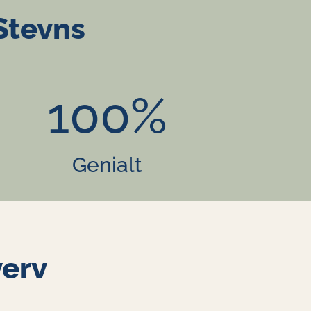
 Stevns
100
%
Genialt
verv