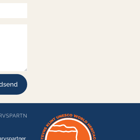
ndsend
RVSPARTN
arvspartner