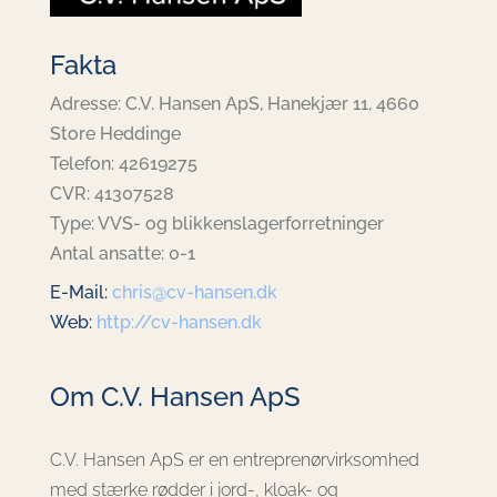
Fakta
Adresse: C.V. Hansen ApS, Hanekjær 11, 4660
Store Heddinge
Telefon: 42619275
CVR: 41307528
Type: VVS- og blikkenslagerforretninger
Antal ansatte: 0-1
E-Mail:
chris@cv-hansen.dk
Web:
http://cv-hansen.dk
Om C.V. Hansen ApS
C.V. Hansen ApS er en entreprenørvirksomhed
med stærke rødder i jord-, kloak- og