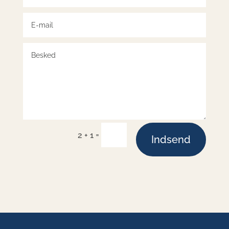
=
2 + 1
Indsend