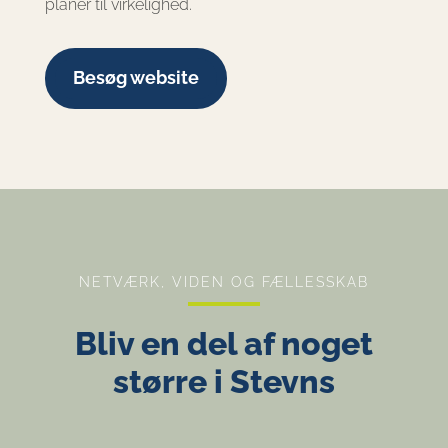
planer til virkelighed.
Besøg website
NETVÆRK, VIDEN OG FÆLLESSKAB
Bliv en del af noget
større i Stevns