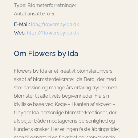
Type: Blomsterforretninger
Antal ansatte: 0-1
E-Mail:
ida@flowersbyida.dk
Web:
http://flowersbyida.dk
Om Flowers by Ida
Flowers by Ida er et kreativt blomsterunivers
skabt af blomsterdekoratør Ida Berg, der med
stor passion og mange års erfaring tryller med
blomster til alle livets begivenheder. Fra sin
idylliske base ved Køge – i kanten af skoven –
tilbyder Ida personlige blomsterkreationer, der
afspejler både modtagerens personlighed og
kundens ønsker. Her er ingen faste åbningstider,
men til gengæld en fleksibel og nærværende