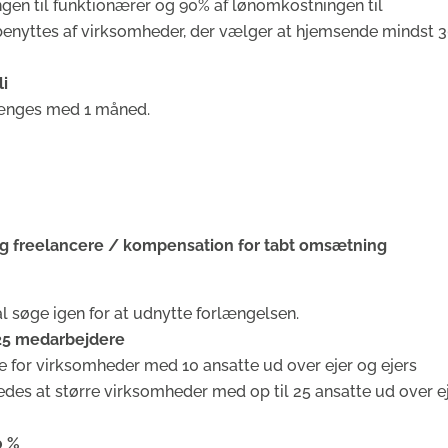
n til funktionærer og 90% af lønomkostningen til
enyttes af virksomheder, der vælger at hjemsende mindst 
li
ænges med 1 måned.
g freelancere / kompensation for tabt omsætning
al søge igen for at udnytte forlængelsen.
å 25 medarbejdere
 for virksomheder med 10 ansatte ud over ejer og ejers
edes at større virksomheder med op til 25 ansatte ud over e
0 %