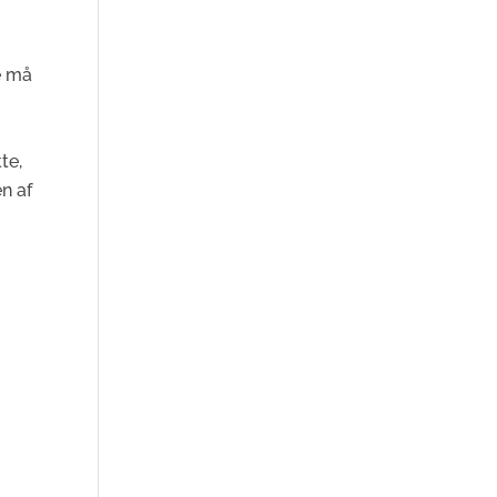
e må
te,
n af