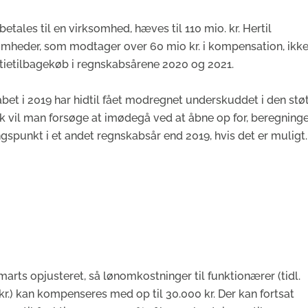
ales til en virksomhed, hæves til 110 mio. kr. Hertil
somheder, som modtager over 60 mio kr. i kompensation, ikk
ktietilbagekøb i regnskabsårene 2020 og 2021.
t i 2019 har hidtil fået modregnet underskuddet i den støt
 vil man forsøge at imødegå ved at åbne op for, beregninge
punkt i et andet regnskabsår end 2019, hvis det er muligt.
marts opjusteret, så lønomkostninger til funktionærer (tidl.
 kr.) kan kompenseres med op til 30.000 kr. Der kan fortsat