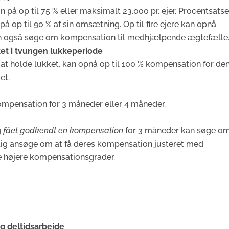
å op til 75 % eller maksimalt 23.000 pr. ejer. Procentsatse
op til 90 % af sin omsætning. Op til fire ejere kan opnå
n også søge om kompensation til medhjælpende ægtefælle
ket i tvungen lukkeperiode
 at holde lukket, kan opnå op til 100 % kompensation for de
et.
mpensation for 3 måneder eller 4 måneder.
g
fået godkendt en kompensation
for 3 måneder kan søge o
ig ansøge om at få deres kompensation justeret med
de højere kompensationsgrader.
g deltidsarbejde