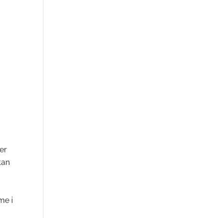
er
kan
me i