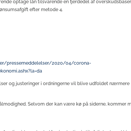
ende optage lån tilsvarende en fjerdedel af overskudsbase
lønsumsafgift efter metode 4.
der/pressemeddelelser/2020/04/corona-
ekonomi.ashx?la=da
ser og justeringer i ordningerne vil blive udfoldet nærmere
v tålmodighed. Selvom der kan være kø på siderne, kommer 