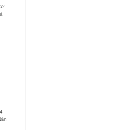
er i
el
4.
lån.