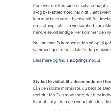
Personer, der kombinerer selvstændigt vi
a-og b-skatteforhold, har hidtil haft svæ
kan man have været hjemsendt fra timelø
omsætningstab i sin virksomhed, som ikke
mindre selvstændige. Her kommer den nye
Nu kan man få kompensation på op til 90
sammenlignet med sidste år, dog maksimalt
Læs mere og find ansøgningsmodul
Styrket likviditet til virksomhederne i for
Lån den sidste momsrate, du betalte: Den 
rentefrit lån. Den momsrate, der blev indbet
kvartal 2019 – kan den indbetalende virkso