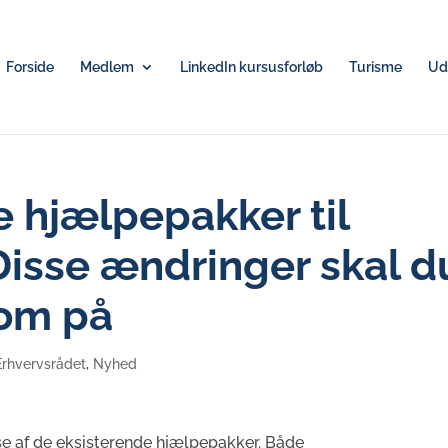
Forside
Medlem
LinkedIn kursusforløb
Turisme
Udv
 hjælpepakker til
Disse ændringer skal d
om på
Erhvervsrådet
,
Nyhed
se af de eksisterende hjælpepakker. Både