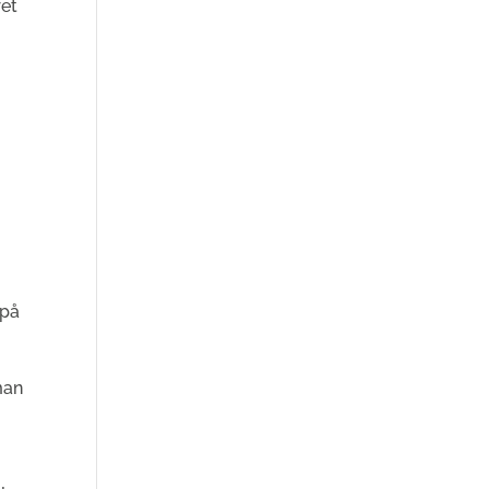
ret
 på
man