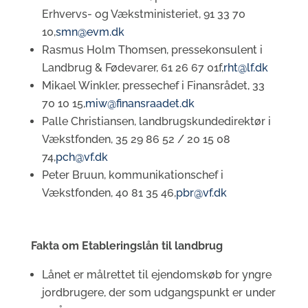
Erhvervs- og Vækstministeriet, 91 33 70
10,
smn@evm.dk
Rasmus Holm Thomsen, pressekonsulent i
Landbrug & Fødevarer, 61 26 67 01f,
rht@lf.dk
Mikael Winkler, pressechef i Finansrådet, 33
70 10 15,
miw@finansraadet.dk
Palle Christiansen, landbrugskundedirektør i
Vækstfonden, 35 29 86 52 / 20 15 08
74,
pch@vf.dk
Peter Bruun, kommunikationschef i
Vækstfonden, 40 81 35 46,
pbr@vf.dk
Fakta om Etableringslån til landbrug
Lånet er målrettet til ejendomskøb for yngre
jordbrugere, der som udgangspunkt er under