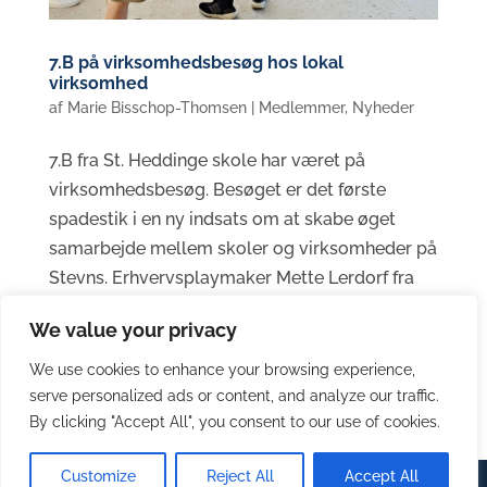
7.B på virksomhedsbesøg hos lokal
virksomhed
af
Marie Bisschop-Thomsen
|
Medlemmer
,
Nyheder
7.B fra St. Heddinge skole har været på
virksomhedsbesøg. Besøget er det første
spadestik i en ny indsats om at skabe øget
samarbejde mellem skoler og virksomheder på
Stevns. Erhvervsplaymaker Mette Lerdorf fra
Stevns Erhverv og René Kristensen fra Stevns
We value your privacy
El-Service...
We use cookies to enhance your browsing experience,
serve personalized ads or content, and analyze our traffic.
By clicking "Accept All", you consent to our use of cookies.
Customize
Reject All
Accept All