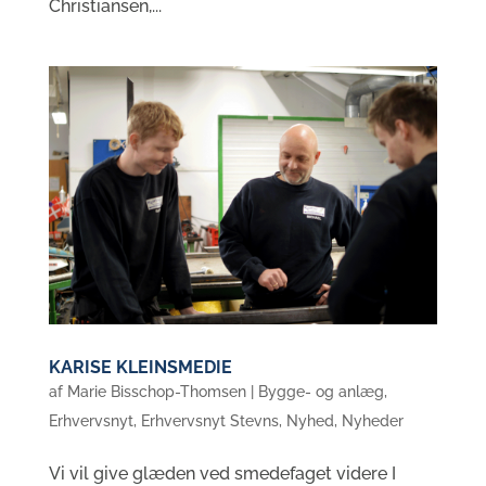
Christiansen,...
KARISE KLEINSMEDIE
af
Marie Bisschop-Thomsen
|
Bygge- og anlæg
,
Erhvervsnyt
,
Erhvervsnyt Stevns
,
Nyhed
,
Nyheder
Vi vil give glæden ved smedefaget videre I