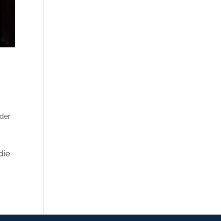
der
die