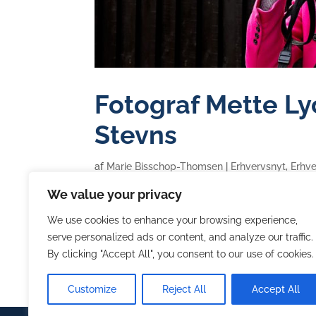
Fotograf Mette Lyc
Stevns
af
Marie Bisschop-Thomsen
|
Erhvervsnyt
,
Erhve
We value your privacy
De sidste 25 år, har Mette Lyck haft sit fo
faste kunder og sine faste åbningstider, 
We use cookies to enhance your browsing experience,
serve personalized ads or content, and analyze our traffic.
klar på Skovkildevej i Hårlev og hun glæder 
By clicking "Accept All", you consent to our use of cookies.
Customize
Reject All
Accept All