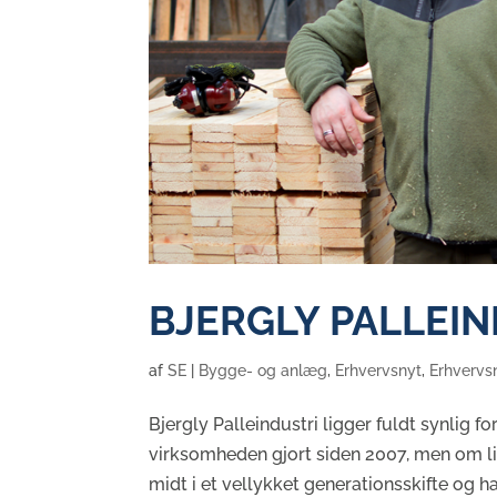
BJERGLY PALLEIN
af
SE
|
Bygge- og anlæg
,
Erhvervsnyt
,
Erhvervs
Bjergly Palleindustri ligger fuldt synlig fo
virksomheden gjort siden 2007, men om lidt
midt i et vellykket generationsskifte og ha