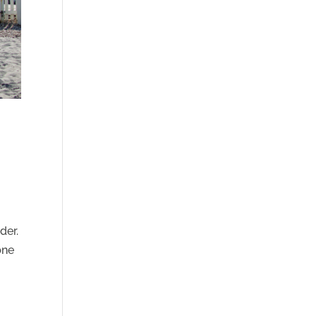
der.
bne