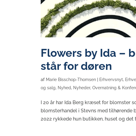
Flowers by Ida –
står for døren
af
Marie Bisschop-Thomsen
|
Erhvervsnyt
,
Erhve
og salg
,
Nyhed
,
Nyheder
,
Overnatning & Konfe
I 20 år har Ida Berg kræset for blomster s
blomsterhandel i Stevns med tilhørende b
2022 rykkede hun butikken, huset og det til