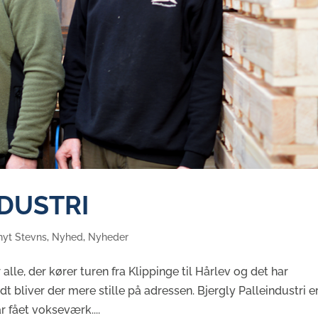
DUSTRI
nyt Stevns
,
Nyhed
,
Nyheder
r alle, der kører turen fra Klippinge til Hårlev og det har
 bliver der mere stille på adressen. Bjergly Palleindustri e
r fået vokseværk....