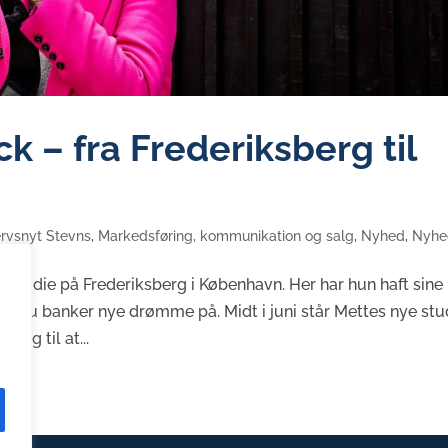
k – fra Frederiksberg til
rvsnyt Stevns
,
Markedsføring, kommunikation og salg
,
Nyhed
,
Nyhe
to-studie på Frederiksberg i København. Her har hun haft sine
men nu banker nye drømme på. Midt i juni står Mettes nye stu
sig til at...