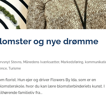
 blomster og nye drømme
rvsnyt Stevns
,
Månedens Iværksætter
,
Markedsføring, kommunikati
rence
,
Turisme
om florist. Hun ejer og driver Flowers By Ida, som er en
lomsterskole, hvor du kan lære blomsterbinderiets kunst. I
hørende familieliv fra...